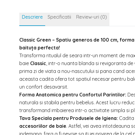
Descriere
Specificatii
Review-uri (0)
Classic Green – Spatiu generos de 100 cm, forma 
baituța perfecta!
Transforma ritualul de seara intr-un moment de maxim
baie
Classic
, intr-o nuanta blanda si revigoranta de
prima zi de viata a nou-nascutului si pana cand ace
aceasta cadita ofera tot spatiul necesar pentru bala
un confort desavarsit.
Forma Anatomica pentru Confortul Parintilor:
Des
naturala si stabila pentru bebelus. Acest lucru reduc
transformand imbaierea intr-o activitate simpla si p
Tava Speciala pentru Produsele de Igiena:
Cadita 
accesoriilor de baie
. Astfel, vei avea intotdeauna s
indemana, fara a fi nevoie sa iti iei privirea de la cel 