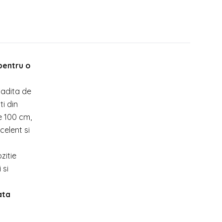
pentru o
Cadita de
ti din
e 100 cm,
celent si
zitie
 si
ata