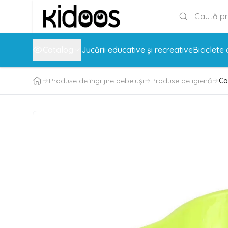
Catalog
Jucării educative și recreative
Biciclete 
Produse de îngrijire bebeluși
Produse de igienă
Ca