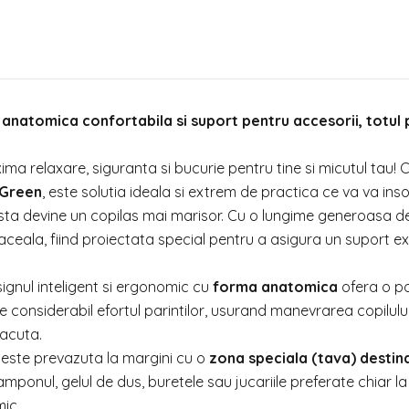
anatomica confortabila si suport pentru accesorii, totul 
a relaxare, siguranta si bucurie pentru tine si micutul tau! 
Green
, este solutia ideala si extrem de practica ce va va inso
sta devine un copilas mai marisor. Cu o lungime generoasa d
ceala, fiind proiectata special pentru a asigura un suport ex
ignul inteligent si ergonomic cu
forma anatomica
ofera o po
e considerabil efortul parintilor, usurand manevrarea copilului
lacuta.
este prevazuta la margini cu o
zona speciala (tava) destin
amponul, gelul de dus, buretele sau jucariile preferate chiar la
mic.