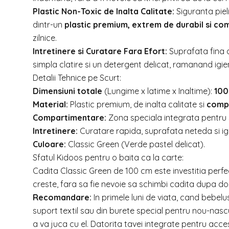
Plastic Non-Toxic de Inalta Calitate:
Siguranta pieli
dintr-un
plastic premium, extrem de durabil si co
zilnice.
Intretinere si Curatare Fara Efort:
Suprafata fina a
simpla clatire si un detergent delicat, ramanand igi
Detalii Tehnice pe Scurt:
Dimensiuni totale
(Lungime x latime x Inaltime):
100
Material:
Plastic premium, de inalta calitate si
compl
Compartimentare:
Zona speciala integrata pentru
Intretinere:
Curatare rapida, suprafata neteda si ig
Culoare:
Classic Green (Verde pastel delicat).
Sfatul Kidoos pentru o baita ca la carte:
Cadita Classic Green de 100 cm este investitia perf
creste, fara sa fie nevoie sa schimbi cadita dupa do
Recomandare:
In primele luni de viata, cand bebelus
suport textil sau din burete special pentru nou-nascu
a va juca cu el. Datorita tavei integrate pentru acces