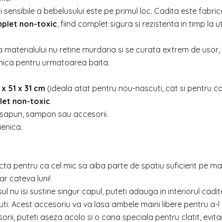
i sensibile a bebelusului este pe primul loc. Cadita este fabri
mplet non-toxic
, fiind complet sigura si rezistenta in timp la uti
 materialului nu retine murdaria si se curata extrem de usor,
enica pentru urmatoarea baita.
 x 51 x 31 cm
(ideala atat pentru nou-nascuti, cat si pentru cop
et non-toxic
.
 sapun, sampon sau accesorii.
ienica.
ecta pentru ca cel mic sa aiba parte de spatiu suficient pe m
ar cateva luni!
ul nu isi sustine singur capul, puteti adauga in interiorul cadit
ti. Acest accesoriu va va lasa ambele maini libere pentru a-l 
orii, puteti aseza acolo si o cana speciala pentru clatit, evita