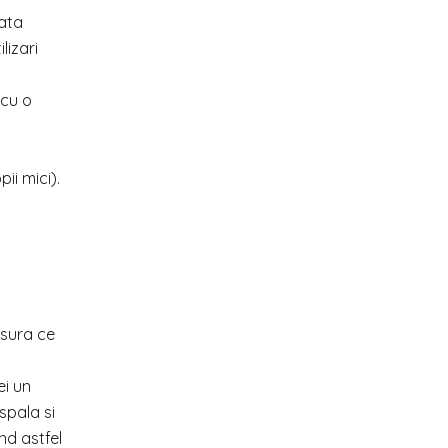
cata
lizari
 cu o
ii mici).
asura ce
ei un
spala si
nd astfel