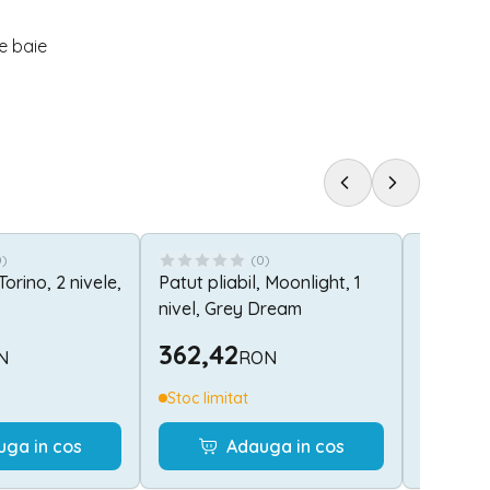
e baie
0
)
(
0
)
Torino, 2 nivele,
Patut pliabil, Moonlight, 1
Scaun d
nivel, Grey Dream
Baby Blu
362,42
278,2
N
RON
Stoc limitat
Stoc lim
uga in cos
Adauga in cos