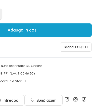
Adauga in cos
Brand:
LORELLI
le sunt procesate 3D Secure
8 791 (L-V: 9:00-16:30)
u cardurile Star BT
Intreaba
Sună acum