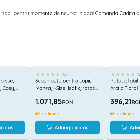
onfortabil pentru momente de neuitat in apa! Comanda Cadita d
(
0
)
(
 piese,
Scaun auto pentru copii,
Patut pliabil 
, Cosy,
Monza, i-Size, Isofix, rotativ,
Arctic Floral
ue
anti rebound bar, rotativ,
1.071,85
396,21
RON
RO
40-150 cm, Grey
Stoc limitat
Stoc limitat
in cos
Adauga in cos
Ada