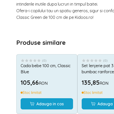
intinderile inutile dupa lucruri in timpul baitei.
Ofera-i copilului tau un spatiu generos, sigur si c
Classic Green de 100 cm de pe
Kidoos.ro
!
Produse similare
(
0
)
(
0
)
Cada bebe 100 cm, Classic
Set lenjerie pat 3
Blue
bumbac ranforce
Moon & Stars Bl
105,66
135,85
RON
RON
Stoc limitat
Stoc limitat
Adauga in cos
Adauga 