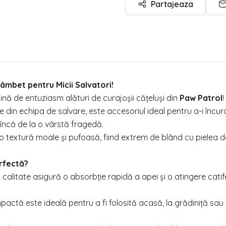
Partajeaza
âmbet pentru Micii Salvatori!
lină de entuziasm alături de curajoșii cățeluși din
Paw Patrol
!
din echipa de salvare, este accesoriul ideal pentru a-i încur
 încă de la o vârstă fragedă.
 o textură moale și pufoasă, fiind extrem de blând cu pielea d
rfectă?
 calitate asigură o absorbție rapidă a apei și o atingere catif
ctă este ideală pentru a fi folosită acasă, la grădiniță sau