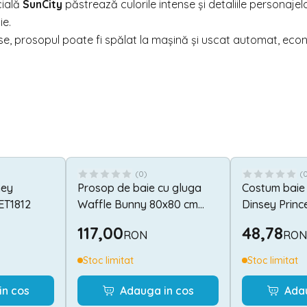
cială
SunCity
păstrează culorile intense și detaliile personajel
ie.
ntense, prosopul poate fi spălat la mașină și uscat automat, ec
(
0
)
(
ney
Prosop de baie cu gluga
Costum baie f
 ET1812
Waffle Bunny 80x80 cm
Dinsey Princ
Infantilo IF2511
ET1919
117,00
48,78
RON
RON
Stoc limitat
Stoc limitat
in cos
Adauga in cos
Ada