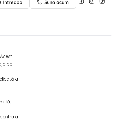
Intreaba
Sună acum
 Acest
aja pe
elicată a
elată,
 pentru a