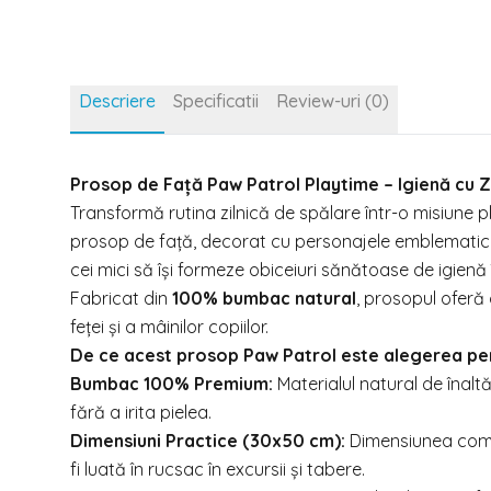
Descriere
Specificatii
Review-uri (0)
Prosop de Față Paw Patrol Playtime – Igienă cu Z
Transformă rutina zilnică de spălare într-o misiune p
prosop de față, decorat cu personajele emblematice 
cei mici să își formeze obiceiuri sănătoase de igienă
Fabricat din
100% bumbac natural
, prosopul oferă
feței și a mâinilor copiilor.
De ce acest prosop Paw Patrol este alegerea pe
Bumbac 100% Premium:
Materialul natural de înaltă
fără a irita pielea.
Dimensiuni Practice (30x50 cm):
Dimensiunea compa
fi luată în rucsac în excursii și tabere.