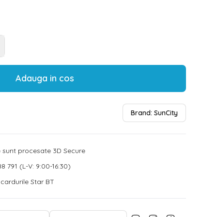
Adauga in cos
Brand:
SunCity
le sunt procesate 3D Secure
8 791 (L-V: 9:00-16:30)
u cardurile Star BT