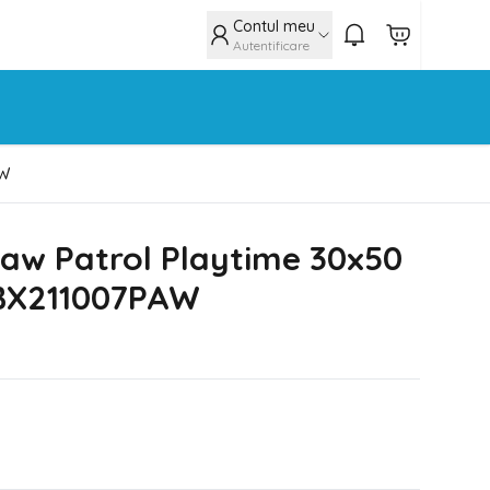
Contul meu
Autentificare
AW
aw Patrol Playtime 30x50
BX211007PAW