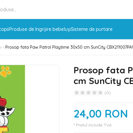
copii
Produse de îngrijire bebeluși
Sisteme de purtare
i
Prosop fata Paw Patrol Playtime 30x50 cm SunCity CBX211007P
Prosop fata P
cm SunCity C
(
0
)
24,00 RON
* Pretul include TVA