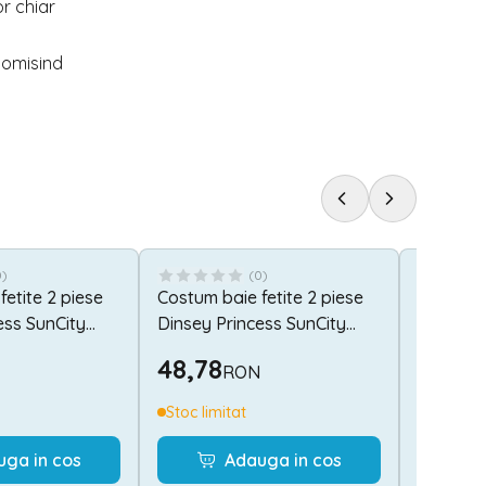
or chiar
onomisind
0
)
(
0
)
etite 2 piese
Costum baie fetite 2 piese
Poncho 
ess SunCity
Dinsey Princess SunCity
DC Hero
ET1919
Fast Dry
48,78
46,0
RON
AMY988
Stoc limitat
Stoc lim
uga in cos
Adauga in cos