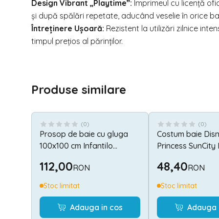
Design Vibrant „Playtime”:
Imprimeul cu licență ofi
și după spălări repetate, aducând veselie în orice ba
Întreținere Ușoară:
Rezistent la utilizări zilnice i
timpul prețios al părinților.
Produse similare
(
0
)
(
0
)
Prosop de baie cu gluga
Costum baie Dis
100x100 cm Infantilo
Princess SunCity
IF19055
112,00
48,40
RON
RON
Stoc limitat
Stoc limitat
Adauga in cos
Adauga 