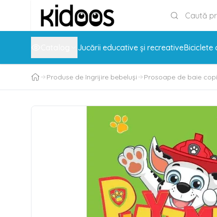
Catalog
Jucării educative și recreative
Biciclete 
Produse de îngrijire bebeluși
Prosoape de baie copi