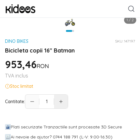
1
/
2
DINO BIKES
SKU:
147197
Bicicleta copii 16" Batman
953,46
RON
TVA inclus
Stoc limitat
Cantitate:
Plati securizate Tranzactiile sunt procesate 3D Secure
Ai nevoie de ajutor? 0744 188 791 (L-V: 9:00-16:30)