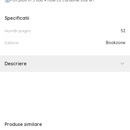
Poti plati in 3 sau 4 rate cu cardurile Star BT
Specificatii
Număr pagini:
52
Editura:
Bookzone
Descriere
Produse similare