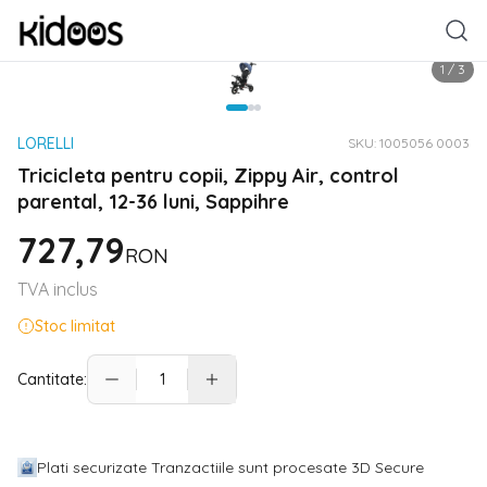
1
/
3
LORELLI
SKU:
1005056 0003
Tricicleta pentru copii, Zippy Air, control
parental, 12-36 luni, Sappihre
727,79
RON
TVA inclus
Stoc limitat
Cantitate:
Plati securizate Tranzactiile sunt procesate 3D Secure