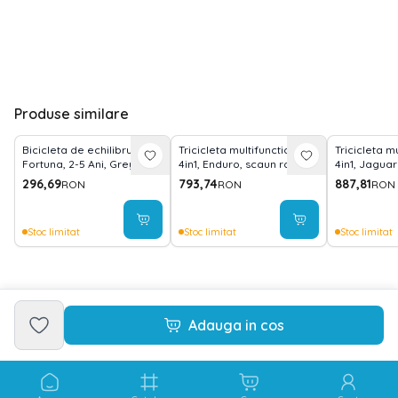
Produse similare
Bicicleta de echilibru,
Tricicleta multifunctionala
Tricicleta m
Fortuna, 2-5 Ani, Grey &
4in1, Enduro, scaun rotativ,
4in1, Jaguar 
Black
Red & Black Luxe
cu camera,
296,69
793,74
887,81
RON
RON
RON
New
Stoc limitat
Stoc limitat
Stoc limitat
Adauga in cos