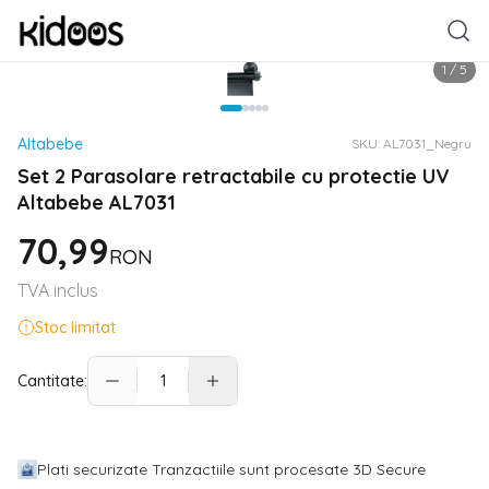
1
/
5
Altabebe
SKU:
AL7031_Negru
Set 2 Parasolare retractabile cu protectie UV
Altabebe AL7031
70,99
RON
TVA inclus
Stoc limitat
Cantitate:
Plati securizate Tranzactiile sunt procesate 3D Secure