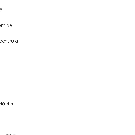
ă
rem de
 pentru a
lă din