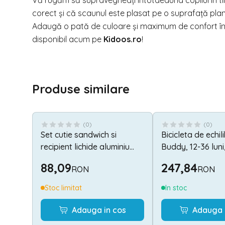
Vă rugăm să supravegheați întotdeauna copilul în timp
corect și că scaunul este plasat pe o suprafață plan
Adaugă o pată de culoare și maximum de confort în
disponibil acum pe
Kidoos.ro
!
Produse similare
(
0
)
(
0
)
Set cutie sandwich si
Bicicleta de echil
recipient lichide aluminiu
Buddy, 12-36 luni
500ml Frozen Spirit SunCity
88,09
247,84
RON
RON
EWA50009FR
Stoc limitat
In stoc
Adauga in cos
Adauga 