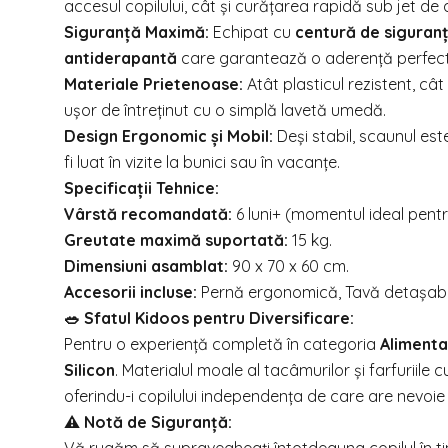
accesul copilului, cât și curățarea rapidă sub jet d
Siguranță Maximă:
Echipat cu
centură de siguranț
antiderapantă
care garantează o aderență perfectă
Materiale Prietenoase:
Atât plasticul rezistent, cât
ușor de întreținut cu o simplă lavetă umedă.
Design Ergonomic și Mobil:
Deși stabil, scaunul est
fi luat în vizite la bunici sau în vacanțe.
Specificații Tehnice:
Vârstă recomandată:
6 luni+ (momentul ideal pentru
Greutate maximă suportată:
15 kg.
Dimensiuni asamblat:
90 x 70 x 60 cm.
Accesorii incluse:
Pernă ergonomică, Tavă detașabil
🥗 Sfatul Kidoos pentru Diversificare:
Pentru o experiență completă în categoria
Alimenta
Silicon
. Materialul moale al tacâmurilor și farfuriile
oferindu-i copilului independența de care are nevoi
⚠️ Notă de Siguranță: