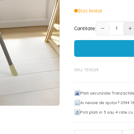
Stoc limitat
Cantitate:
SKU:
153029
Plati securizate Tranzactii
Ai nevoie de ajutor? 0744 18
Poti plati in 3 sau 4 rate c