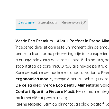
Descriere
Specificatii
Review-uri (0)
Verde Eco Premium – Aliatul Perfect în Etapa Alim
Începerea diversificării este un moment plin de emo
pentru a transforma primele lingurițe într-o experien
o nuanță relaxantă de verde inspirată din natură, a
stabilitatea de care micuțul tău are nevoie pentru a 
Spre deosebire de modelele standard, varianta
Pre
ergonomică moale
, esențială pentru bebelușii care
De ce să alegi Verde Eco pentru Alimentația Soli
Confort Sporit la Fiecare Masă:
Perna moale integ
mult mai plăcut pentru micuț.
Igienă Rapidă:
Știm că alimentația solidă poate fi 