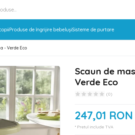
copii
Produse de îngrijire bebeluși
Sisteme de purtare
a - Verde Eco
Scaun de mas
Verde Eco
(
0
)
247,01 RON
* Pretul include TVA