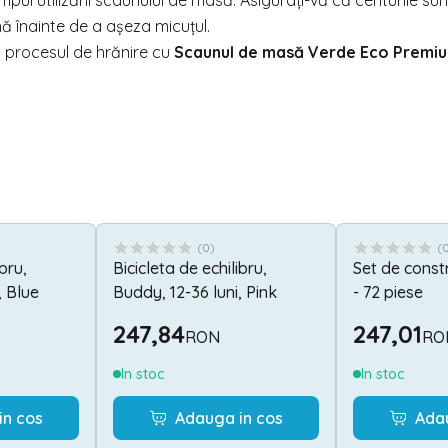
ul utilizării scaunului de masă. Asigurați-vă că centurile sun
ă înainte de a așeza micuțul.
 procesul de hrănire cu
Scaunul de masă Verde Eco Premi
(
0
)
(
ibru,
Bicicleta de echilibru,
Set de const
, Blue
Buddy, 12-36 luni, Pink
- 72 piese
247,84
247,01
RON
RO
In stoc
In stoc
in cos
Adauga in cos
Ada