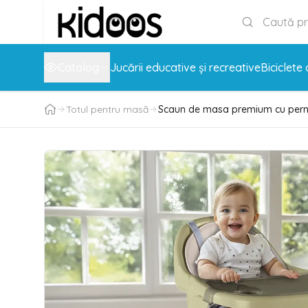
Catalog
Jucării educative și recreative
Biciclete 
Totul pentru masă
Scaun de masa premium cu pern