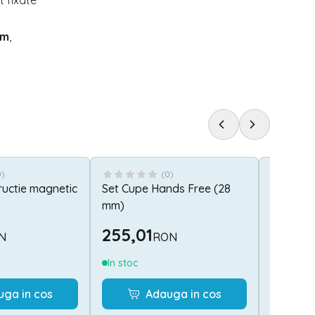
t fixate
um
,
0
)
(
0
)
ructie magnetic
Set Cupe Hands Free (28
Baveta c
mm)
ventuze 
255,01
88,00
N
RON
In stoc
In stoc
uga in cos
Adauga in cos