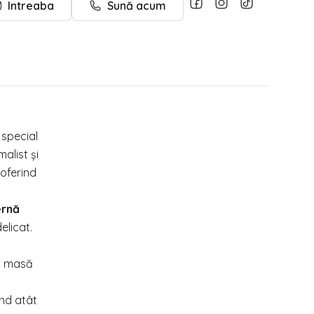
Intreaba
Sună acum
special
alist și
oferind
ernă
elicat.
la masă
tând atât