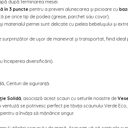
e apă după terminarea mesei.
ă în 3 puncte
pentru a preveni alunecarea și picioare cu
baz
 pe orice tip de podea (gresie, parchet sau covor).
 și materialul pernei sunt delicate cu pielea bebelușului și ext
e surprinzător de ușor de manevrat și transportat, fiind ideal
 începerea diversificării).
ă, Centuri de siguranță.
ție Solidă
, asociază acest scaun cu seturile noastre de
Vese
 cu ventuză se potrivesc perfect pe tăvița scaunului Verde Eco,
e pentru a învăța să mănânce singur.