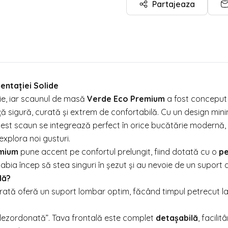
Partajeaza
entației Solide
ție, iar scaunul de masă
Verde Eco Premium
a fost conceput 
ță sigură, curată și extrem de confortabilă. Cu un design minim
cest scaun se integrează perfect în orice bucătărie modernă, 
explora noi gusturi.
mium
pune accent pe confortul prelungit, fiind dotată cu o
p
 abia încep să stea singuri în șezut și au nevoie de un suport d
dă?
rată oferă un suport lombar optim, făcând timpul petrecut 
„dezordonată”. Tava frontală este complet
detașabilă
, facili