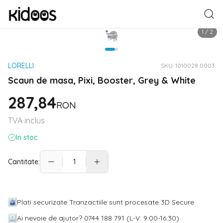
1
/
2
LORELLI
SKU:
1010028 0003
Scaun de masa, Pixi, Booster, Grey & White
287,84
RON
TVA inclus
In stoc
Cantitate:
Plati securizate Tranzactiile sunt procesate 3D Secure
Ai nevoie de ajutor? 0744 188 791 (L-V: 9:00-16:30)