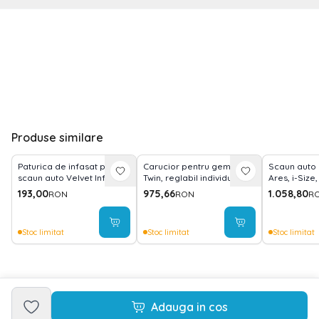
Produse similare
Paturica de infasat pentru
Carucior pentru gemeni,
Scaun auto 
scaun auto Velvet Infantilo
Twin, reglabil individual,
Ares, i-Size, 
IF19109
pana la 15 kg per copil,
rebound bar,
193,00
975,66
1.058,80
RON
RON
R
geanta pentru mama
150 cm, 0 lu
inclusa, Grey
Stoc limitat
Stoc limitat
Stoc limitat
Adauga in cos