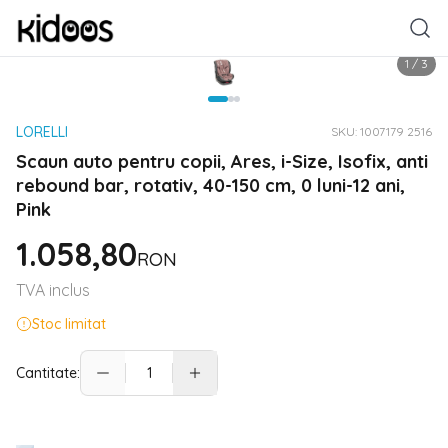
1
/
3
LORELLI
SKU:
1007179 2516
Scaun auto pentru copii, Ares, i-Size, Isofix, anti
rebound bar, rotativ, 40-150 cm, 0 luni-12 ani,
Pink
1.058,80
RON
TVA inclus
Stoc limitat
Cantitate: