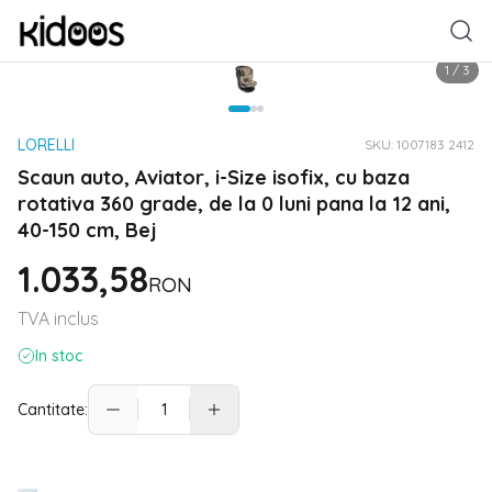
1
/
3
LORELLI
SKU:
1007183 2412
Scaun auto, Aviator, i-Size isofix, cu baza
rotativa 360 grade, de la 0 luni pana la 12 ani,
40-150 cm, Bej
1.033,58
RON
TVA inclus
In stoc
Cantitate: