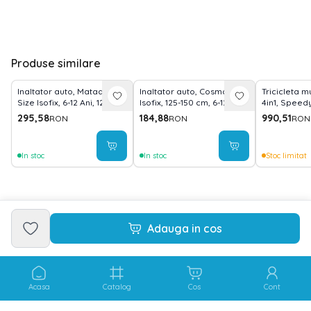
Produse similare
Inaltator auto, Matador, i-
Inaltator auto, Cosmos,
Tricicleta m
Size Isofix, 6-12 Ani, 125-150
Isofix, 125-150 cm, 6-12 ani,
4in1, Speedy 
cm, Green Pine
Grey Jasper
camera, sca
295,58
184,88
990,51
RON
RON
RON
Ivory&Black
In stoc
In stoc
Stoc limitat
Adauga in cos
Acasa
Catalog
Cos
Cont