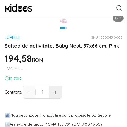
1
/
2
LORELLI
SKU:
1030045 0002
Saltea de activitate, Baby Nest, 97x66 cm, Pink
194,58
RON
TVA inclus
In stoc
Cantitate:
Plati securizate Tranzactiile sunt procesate 3D Secure
Ai nevoie de ajutor? 0744 188 791 (L-V: 9:00-16:30)