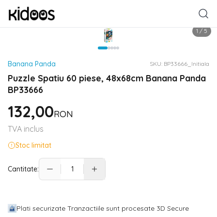
1
/
5
Banana Panda
SKU:
BP33666_Initiala
Puzzle Spatiu 60 piese, 48x68cm Banana Panda
BP33666
132,00
RON
TVA inclus
Stoc limitat
Cantitate:
Plati securizate Tranzactiile sunt procesate 3D Secure