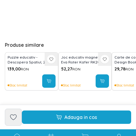
Produse similare
Puzzle educativ -
Joc educativ magnetic
Carte de co
Descopera Spatiul, 20
Eva Roter Kafer RK2010-01
Design Boo
piese, 48x32cm Banana
autocolante
139,00
52,27
29,78
RON
RON
RON
Panda BP49043
incluse Best
GR140007
Stoc limitat
Stoc limitat
Stoc limitat
Adauga in cos