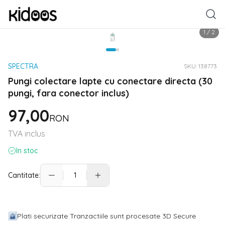
1
/
2
SPECTRA
SKU:
138773
Pungi colectare lapte cu conectare directa (30
pungi, fara conector inclus)
97,00
RON
TVA inclus
In stoc
Cantitate:
Plati securizate Tranzactiile sunt procesate 3D Secure