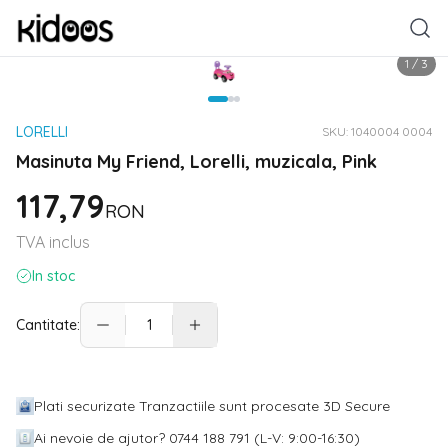
1
/
3
LORELLI
SKU:
1040004 0004
Masinuta My Friend, Lorelli, muzicala, Pink
117,79
RON
TVA inclus
In stoc
Cantitate:
Plati securizate Tranzactiile sunt procesate 3D Secure
Ai nevoie de ajutor? 0744 188 791 (L-V: 9:00-16:30)