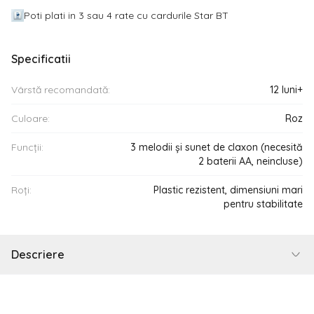
Poti plati in 3 sau 4 rate cu cardurile Star BT
Specificatii
Vârstă recomandată:
12 luni+
Culoare:
Roz
Funcții:
3 melodii și sunet de claxon (necesită
2 baterii AA, neincluse)
Roți:
Plastic rezistent, dimensiuni mari
pentru stabilitate
Descriere