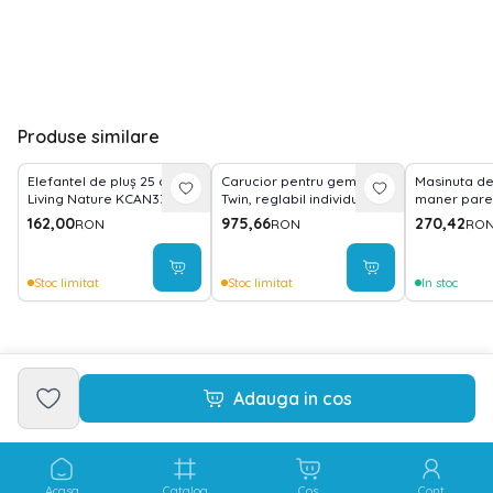
Produse similare
Elefantel de pluș 25 cm
Carucior pentru gemeni,
Masinuta de
Living Nature KCAN332
Twin, reglabil individual,
maner parent
pana la 15 kg per copil,
muzica, sunete si
162,00
975,66
270,42
RON
RON
RO
geanta pentru mama
Pink
inclusa, Grey
Stoc limitat
Stoc limitat
In stoc
Adauga in cos
Acasa
Catalog
Cos
Cont