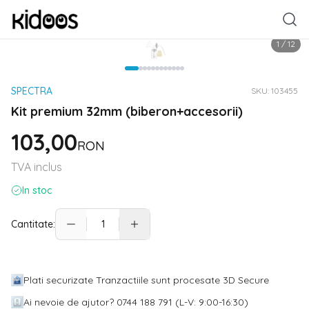
1
/
12
SPECTRA
SKU:
103455
Kit premium 32mm (biberon+accesorii)
103,00
RON
TVA inclus
In stoc
Cantitate:
Plati securizate Tranzactiile sunt procesate 3D Secure
Ai nevoie de ajutor? 0744 188 791 (L-V: 9:00-16:30)