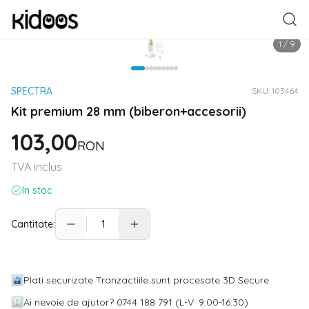
1
/
9
SPECTRA
SKU:
103464
Kit premium 28 mm (biberon+accesorii)
103,00
RON
TVA inclus
In stoc
Cantitate:
Plati securizate Tranzactiile sunt procesate 3D Secure
Ai nevoie de ajutor? 0744 188 791 (L-V: 9:00-16:30)