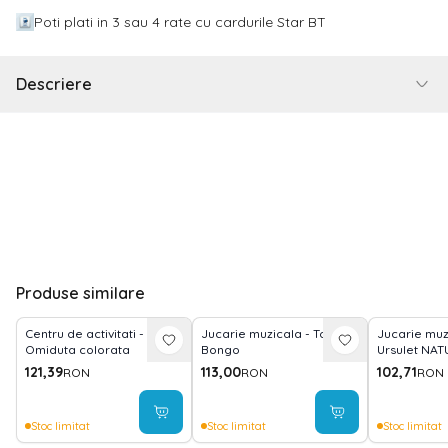
Poti plati in 3 sau 4 rate cu cardurile Star BT
Descriere
Produse similare
Centru de activitati -
Jucarie muzicala - Tobita
Jucarie muzi
Omiduta colorata
Bongo
Ursulet NAT
121,39
113,00
102,71
RON
RON
RON
Stoc limitat
Stoc limitat
Stoc limitat