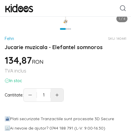
1
/
4
Fehn
SKU:
140441
Jucarie muzicala - Elefantel somnoros
134,87
RON
TVA inclus
In stoc
Cantitate:
Plati securizate Tranzactiile sunt procesate 3D Secure
Ai nevoie de ajutor? 0744 188 791 (L-V: 9:00-16:30)