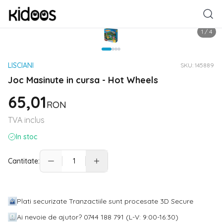
1
/
4
LISCIANI
SKU:
145889
Joc Masinute in cursa - Hot Wheels
65,01
RON
TVA inclus
In stoc
Cantitate:
Plati securizate Tranzactiile sunt procesate 3D Secure
Ai nevoie de ajutor? 0744 188 791 (L-V: 9:00-16:30)