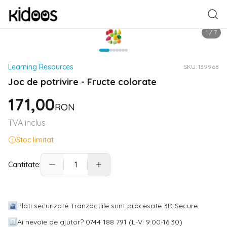
1
/
7
Learning Resources
SKU:
139968
Joc de potrivire - Fructe colorate
171,00
RON
TVA inclus
Stoc limitat
Cantitate:
Plati securizate Tranzactiile sunt procesate 3D Secure
Ai nevoie de ajutor? 0744 188 791 (L-V: 9:00-16:30)