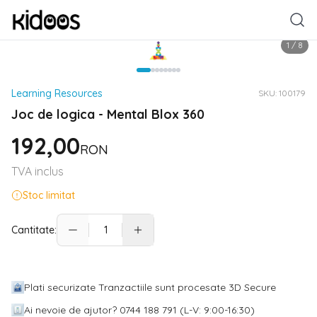
1
/
8
Learning Resources
SKU:
100179
Joc de logica - Mental Blox 360
192,00
RON
TVA inclus
Stoc limitat
Cantitate:
Plati securizate Tranzactiile sunt procesate 3D Secure
Ai nevoie de ajutor? 0744 188 791 (L-V: 9:00-16:30)