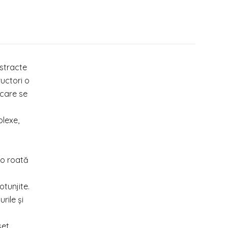
bstracte
ructori o
 care se
plexe,
 o roată
tunjite.
rile și
set