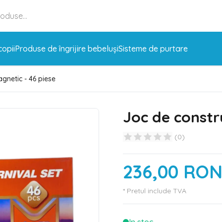
copii
Produse de îngrijire bebeluși
Sisteme de purtare
gnetic - 46 piese
Joc de constr
(
0
)
236,00 RO
* Pretul include TVA