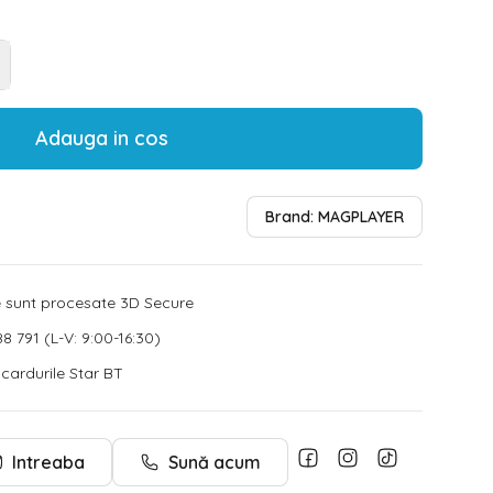
Adauga in cos
Brand:
MAGPLAYER
le sunt procesate 3D Secure
8 791 (L-V: 9:00-16:30)
u cardurile Star BT
Intreaba
Sună acum