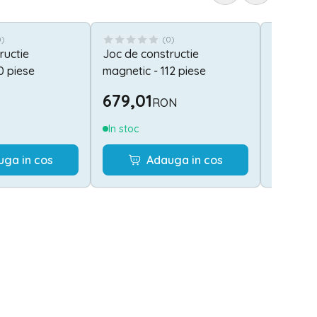
0
)
(
0
)
ructie
Joc de constructie
Joc mat
0 piese
magnetic - 112 piese
numerel
679,01
234,
RON
In stoc
Stoc lim
uga in cos
Adauga in cos