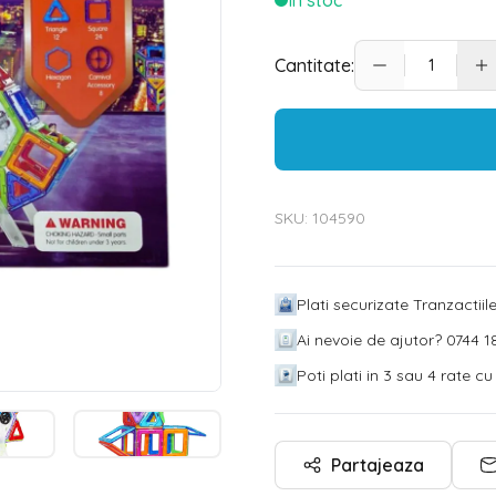
In stoc
Cantitate:
SKU:
104590
Plati securizate Tranzactii
Ai nevoie de ajutor? 0744 18
Poti plati in 3 sau 4 rate c
Partajeaza