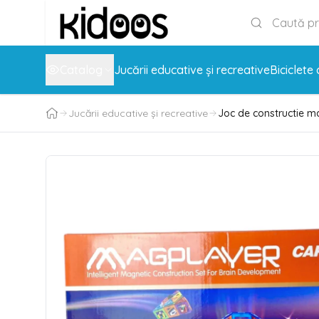
Catalog
Jucării educative și recreative
Biciclete 
Jucării educative și recreative
Joc de constructie ma