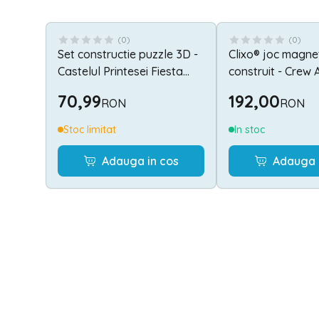
(
0
)
(
0
)
Set constructie puzzle 3D -
Clixo® joc magne
Castelul Printesei Fiesta
construit - Crew 
Crafts FCT-3050
Verde (30 piese)
70,99
192,00
RON
RON
Stoc limitat
In stoc
Adauga in cos
Adauga 