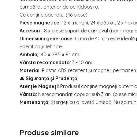
cumpărat anterior de pe
Kidoos.ro
.
Ce conține pachetul (46 piese):
Piese magnetice:
12 x triunghi, 24 x pătrat, 2 x hex
Accesorii:
8 x piese suport de carnaval (non-magnet
Dimensiuni generoase:
Cutia de 40 cm este ideală
Specificații Tehnice:
Ambalaj:
40 х 29.5 х 8.1 cm.
Vârsta recomandată:
3 - 10 ani.
Material:
Plastic ABS rezistent și magneți permanenț
⚠️ Siguranță și Prudență:
Atenție Magneți:
Produsul conține magneți puternici. 
Vârstă:
Nerecomandat copiilor sub 3 ani (piese mici,
Mentenanță:
Ștergeți cu o lavetă umedă. Nu scufund
Produse similare