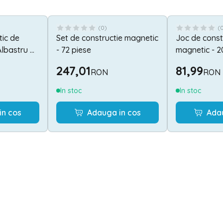
(
0
)
(
tic de
Set de constructie magnetic
Joc de const
Albastru &
- 72 piese
magnetic - 2
247,01
81,99
RON
RON
In stoc
In stoc
in cos
Adauga in cos
Ada