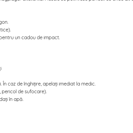
agon.
ice).
 pentru un cadou de impact.
i
În caz de înghițire, apelați imediat la medic.
 pericol de sufocare).
ați în apă.