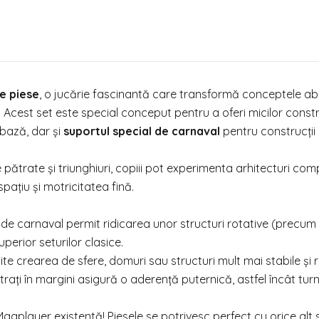
e piese
, o jucărie fascinantă care transformă conceptele a
 Acest set este special conceput pentru a oferi micilor const
 bază, dar și
suportul special de carnaval
pentru construcții
e pătrate și triunghiuri, copiii pot experimenta arhitecturi com
pațiu și motricitatea fină.
 de carnaval permit ridicarea unor structuri rotative (precum
erior seturilor clasice.
 crearea de sfere, domuri sau structuri mult mai stabile și ro
ați în margini asigură o aderență puternică, astfel încât turnu
Magplayer existentă! Piesele se potrivesc perfect cu orice alt 