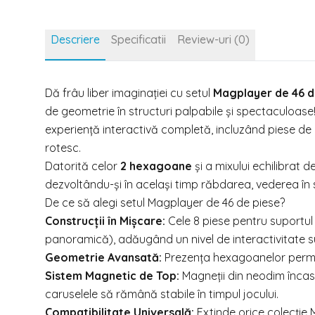
Descriere
Specificatii
Review-uri (0)
Dă frâu liber imaginației cu setul
Magplayer de 46 d
de geometrie în structuri palpabile și spectaculoase!
experiență interactivă completă, incluzând piese de
rotesc.
Datorită celor
2 hexagoane
și a mixului echilibrat d
dezvoltându-și în același timp răbdarea, vederea în s
De ce să alegi setul Magplayer de 46 de piese?
Construcții în Mișcare:
Cele 8 piese pentru suportul
panoramică), adăugând un nivel de interactivitate sup
Geometrie Avansată:
Prezența hexagoanelor permite
Sistem Magnetic de Top:
Magneții din neodim încastr
caruselele să rămână stabile în timpul jocului.
Compatibilitate Universală:
Extinde orice colecție 