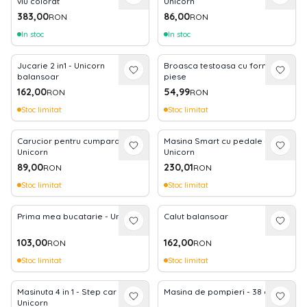
viu colorat
Unicorn
383,00
86,00
RON
RON
In stoc
In stoc
Jucarie 2 in1 - Unicorn
Broasca testoasa cu forme -10
balansoar
piese
162,00
54,99
RON
RON
Stoc limitat
Stoc limitat
Carucior pentru cumparaturi -
Masina Smart cu pedale -
Unicorn
Unicorn
89,00
230,01
RON
RON
Stoc limitat
Stoc limitat
Prima mea bucatarie - Unicorn
Calut balansoar
103,00
162,00
RON
RON
Stoc limitat
Stoc limitat
Masinuta 4 in 1 - Step car
Masina de pompieri - 38 cm
Unicorn