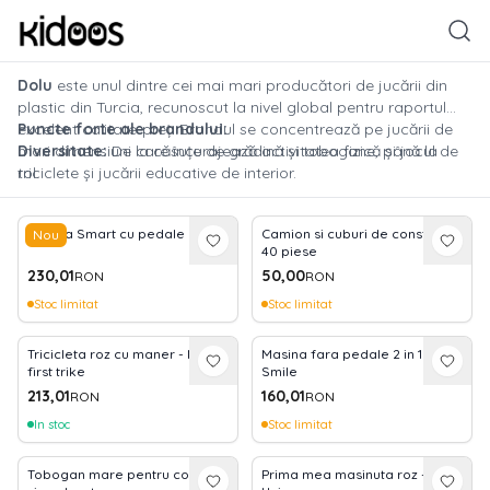
Dolu
este unul dintre cei mai mari producători de jucării din
plastic din Turcia, recunoscut la nivel global pentru raportul
excelent calitate-preț. Brandul se concentrează pe jucării de
Puncte forte ale brandului:
mari dimensiuni care încurajează activitatea fizică și jocul de
Diversitate:
De la căsuțe de grădină și tobogane, până la
rol.
triciclete și jucării educative de interior.
Durabilitate:
Produse din plastic robust, rezistent la intemperii
(ideal pentru exterior).
Masina Smart cu pedale rosie
Camion si cuburi de construit -
Nou
Design funcțional:
Jucării care ajută la dezvoltarea
40 piese
motricității și a încrederii în sine.
230,01
50,00
RON
RON
Stoc limitat
Stoc limitat
Tricicleta roz cu maner - My
Masina fara pedale 2 in 1 -
first trike
Smile
213,01
160,01
RON
RON
In stoc
Stoc limitat
Tobogan mare pentru copii -
Prima mea masinuta roz -