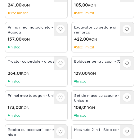
241,00
103,00
RON
RON
Stoc limitat
Stoc limitat
Prima mea motocicleta -
Excavator cu pedale si
Rapida
remorca
157,00
422,00
RON
RON
In stoc
Stoc limitat
Tractor cu pedale - albastru
Buldozer pentru copii - 72 cm
264,01
129,00
RON
RON
In stoc
In stoc
Primul meu tobogan - Unicorn
Set de masa cu scaune -
Unicorn
173,00
108,01
RON
RON
In stoc
In stoc
Roaba cu accesorii pentru
Masinuta 2 in 1 - Step car
nisip