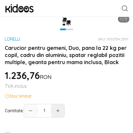
1
/
5
LORELLI
SKU:
1002154 2501
Carucior pentru gemeni, Duo, pana la 22 kg per
copil, cadru din aluminiu, spatar reglabil pozitii
multiple, geanta pentru mama inclusa, Black
1.236,76
RON
TVA inclus
Stoc limitat
Cantitate: