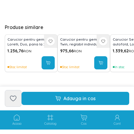
Produse similare
Carucior pentru gemeni,
Carucior pentru gemeni,
Carucior Set 
Lorelli, Duo, pana la 22 kg
Twin, reglabil individual,
autofold, Lo
per copil, cadru din
pana la 15 kg per copil,
auto inclus,
1.236,76
975,66
1.339,62
RON
RON
RO
aluminiu, spatar reglabil
geanta pentru mama
Grey
pozitii multiple, geanta
inclusa, Grey
pentru mama inclusa,
Stoc limitat
Stoc limitat
In stoc
Grey
Adauga in cos
Acasa
Catalog
Cos
Cont