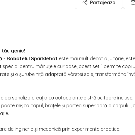
Partajeaza
i tău geniu!
 - Robotelul Sparklebot
este mai mult decât o jucărie; est
t special pentru mânuțele curioase, acest set îi permite copilu
rate și o șurubelniță adaptată vârstei sale, transformând în
ate personaliza creația cu autocolantele strălucitoare incluse.
 poate mișca capul, brațele și partea superioară a corpului, 
ație.
mare de inginerie și mecanică prin experimente practice.