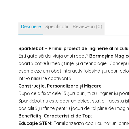
Descriere
Specificatii
Review-uri (0)
Sparklebot – Primul proiect de inginerie al miculu
Ești gata să dai viață unui robot?
Bormașina Magică
poartă către lumea științei și a tehnologiei. Concepu
asambleze un robot interactiv folosind șuruburi colo
într-o misiune captivantă.
Construcție, Personalizare și Mișcare
După ce a fixat cele 15 șuruburi, micul inginer își po
Sparklebot nu este doar un obiect static – acesta își
posibilități infinite pentru jocuri de rol pline de imagin
Beneficii și Caracteristici de Top:
Educație STEM:
Familiarizează copiii cu noțiuni pri