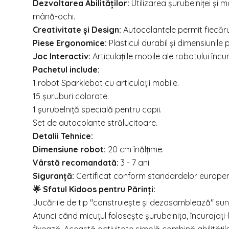
Dezvoltarea Abilităților:
Utilizarea șurubelniței și
mână-ochi.
Creativitate și Design:
Autocolantele permit fiecărui
Piese Ergonomice:
Plasticul durabil și dimensiunile
Joc Interactiv:
Articulațiile mobile ale robotului înc
Pachetul include:
1 robot Sparklebot cu articulații mobile.
15 șuruburi colorate.
1 șurubelniță specială pentru copii.
Set de autocolante strălucitoare.
Detalii Tehnice:
Dimensiune robot:
20 cm înălțime.
Vârstă recomandată:
3 - 7 ani.
Siguranță:
Certificat conform standardelor europene;
🌟 Sfatul Kidoos pentru Părinți:
Jucăriile de tip "construiește și dezasamblează" sunt
Atunci când micuțul folosește șurubelnița, încurajaț