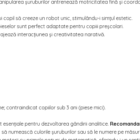
 manipularea șuruburilor antrenează motricitatea fină și coor
 copil să creeze un robot unic, stimulându-i simțul estetic.
 pieselor sunt perfect adaptate pentru copiii preșcolari.
urajează interacțiunea și creativitatea narativă.
 contraindicat copiilor sub 3 ani (piese mici).
 esențiale pentru dezvoltarea gândirii analitice.
Recomandar
i-l să numească culorile șuruburilor sau să le numere pe măsur