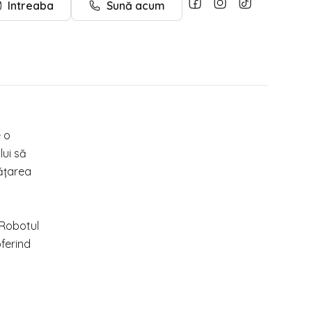
Intreaba
Sună acum
e o
lui să
vățarea
 Robotul
oferind