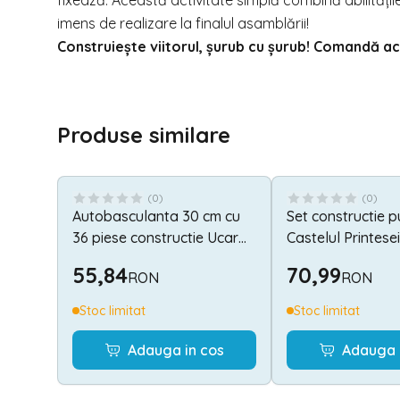
fixează. Această activitate simplă combină abilitățil
imens de realizare la finalul asamblării!
Construiește viitorul, șurub cu șurub! Comandă 
Produse similare
(
0
)
(
0
)
Autobasculanta 30 cm cu
Set constructie p
36 piese constructie Ucar
Castelul Printesei
Toys UC103
Crafts FCT-3050
55,84
70,99
RON
RON
Stoc limitat
Stoc limitat
Adauga in cos
Adauga 