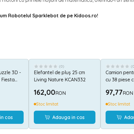
e motorii cu primele noțiuni de matematică, oferindu-i un sen
acum Robotelul Sparklebot de pe
Kidoos.ro
!
(
0
)
(
uzzle 3D -
Elefantel de pluș 25 cm
Camion pent
 Fiesta
Living Nature KCAN332
cu 38 piese c
Ucar Toys U
162,00
97,77
RON
RON
Stoc limitat
Stoc limitat
in cos
Adauga in cos
Ada