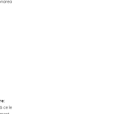
donarea
e:
ă ce le