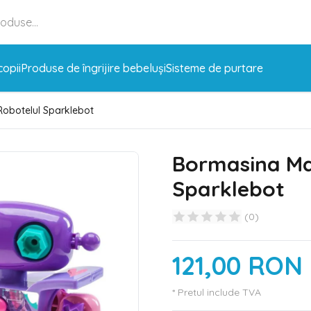
copii
Produse de îngrijire bebeluși
Sisteme de purtare
Robotelul Sparklebot
Bormasina Ma
Sparklebot
(
0
)
121,00 RON
* Pretul include TVA