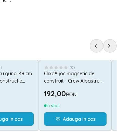
timent
0
)
(
0
)
ru gunoi 48 cm
Clixo® joc magnetic de
Set de c
onstructie
construit - Crew Albastru &
- 72 pies
C86
Verde (30 piese)
192,00
247,0
RON
In stoc
In stoc
uga in cos
Adauga in cos