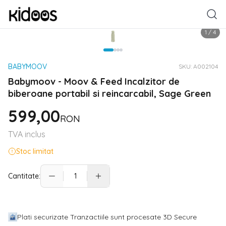
1
/
4
BABYMOOV
SKU:
A002104
Babymoov - Moov & Feed Incalzitor de
biberoane portabil si reincarcabil, Sage Green
599,00
RON
TVA inclus
Stoc limitat
Cantitate:
Plati securizate Tranzactiile sunt procesate 3D Secure