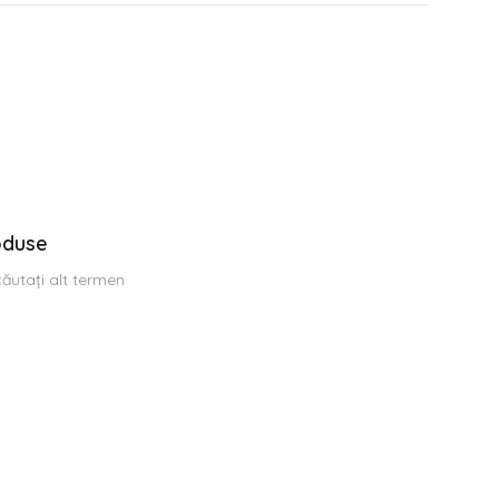
oduse
 căutați alt termen