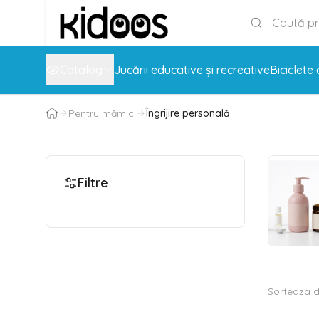
Catalog
Jucării educative și recreative
Biciclete 
Pentru mămici
Îngrijire personală
Filtre
Sorteaza 