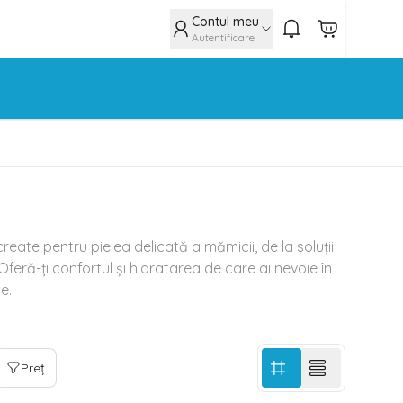
Contul meu
Autentificare
reate pentru pielea delicată a mămicii, de la soluții
feră-ți confortul și hidratarea de care ai nevoie în
e.
Preț