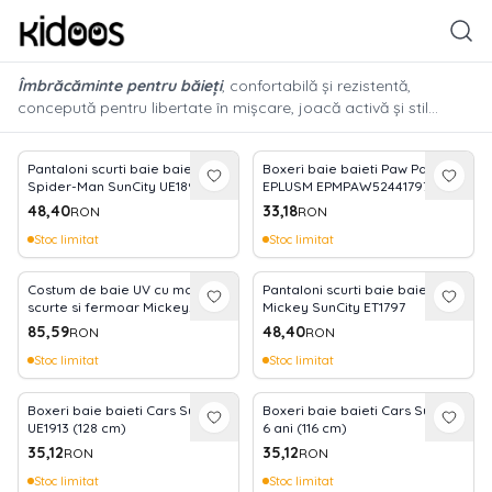
Îmbrăcăminte pentru băieți
, confortabilă și rezistentă,
concepută pentru libertate în mișcare, joacă activă și stil
practic în fiecare zi.De la aventurile din parc până la
momentele de relaxare, colecția noastră îmbină materiale de
Pantaloni scurti baie baieti
Boxeri baie baieti Paw Patrol
calitate cu designuri moderne, fiind pregătită să țină pasul cu
Spider-Man SunCity UE1892
EPLUSM EPMPAW52441797
energia inepuizabilă a micuțului tău erou.
48,40
33,18
RON
RON
Stoc limitat
Stoc limitat
Costum de baie UV cu maneci
Pantaloni scurti baie baieti
scurte si fermoar Mickey
Mickey SunCity ET1797
EPLUSM EPMDISMFB5244A529
85,59
48,40
RON
RON
Stoc limitat
Stoc limitat
Boxeri baie baieti Cars SunCity
Boxeri baie baieti Cars SunCity
UE1913 (128 cm)
6 ani (116 cm)
35,12
35,12
RON
RON
Stoc limitat
Stoc limitat