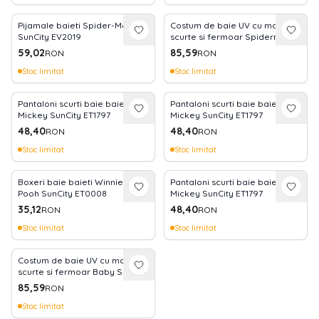
Pijamale baieti Spider-Man
Costum de baie UV cu maneci
SunCity EV2019
scurte si fermoar Spiderman
EPLUSM EPMSPS52441437
59,02
85,59
RON
RON
Stoc limitat
Stoc limitat
Pantaloni scurti baie baieti
Pantaloni scurti baie baieti
Mickey SunCity ET1797
Mickey SunCity ET1797
48,40
48,40
RON
RON
Stoc limitat
Stoc limitat
Boxeri baie baieti Winnie The
Pantaloni scurti baie baieti
Pooh SunCity ET0008
Mickey SunCity ET1797
35,12
48,40
RON
RON
Stoc limitat
Stoc limitat
Costum de baie UV cu maneci
scurte si fermoar Baby Shark
EPLUSM EPMBS5244061
85,59
RON
Stoc limitat