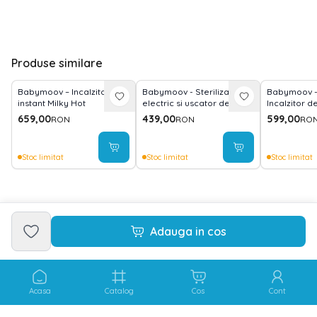
Produse similare
Babymoov – Incalzitor
Babymoov - Sterilizator
Babymoov -
instant Milky Hot
electric si uscator de
Incalzitor 
biberoane 2 in 1 Turbo (+)
portabil si 
659,00
439,00
599,00
RON
RON
RO
Mineral Bei
Stoc limitat
Stoc limitat
Stoc limitat
Adauga in cos
Acasa
Catalog
Cos
Cont