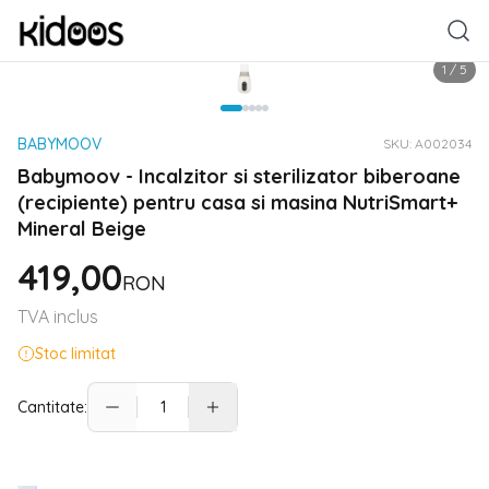
1
/
5
BABYMOOV
SKU:
A002034
Babymoov - Incalzitor si sterilizator biberoane
(recipiente) pentru casa si masina NutriSmart+
Mineral Beige
419,00
RON
TVA inclus
Stoc limitat
Cantitate: